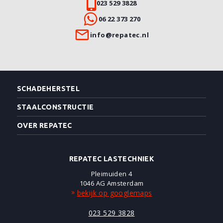
023 529 3828
06 22 373 270
info@repatec.nl
SCHADEHERSTEL
STAALCONSTRUCTIE
OVER REPATEC
REPATEC LASTECHNIEK
Pleimuiden 4
1046 AG Amsterdam
bekijk op googlemaps
023 529 3828