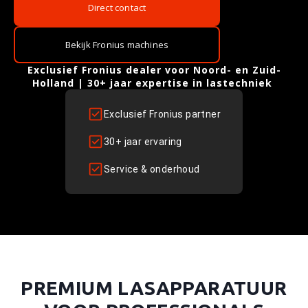
F
Direct contact
R
Bekijk Fronius machines
O
Exclusief Fronius dealer voor Noord- en Zuid-
Holland | 30+ jaar expertise in lastechniek
N
Exclusief Fronius partner
I
30+ jaar ervaring
U
Service & onderhoud
S
D
E
PREMIUM LASAPPARATUUR
A