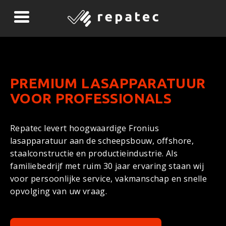
O
F
F
I
PREMIUM LASAPPARATUUR
VOOR PROFESSIONALS
C
I
Repatec levert hoogwaardige Fronius
lasapparatuur aan de scheepsbouw, offshore,
E
staalconstructie en productieindustrie. Als
familiebedrijf met ruim 30 jaar ervaring staan wij
E
voor persoonlijke service, vakmanschap en snelle
opvolging van uw vraag.
L