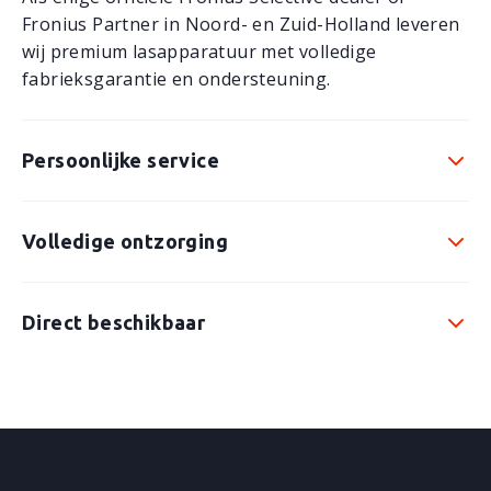
E
Fronius Partner in Noord- en Zuid-Holland leveren
wij premium lasapparatuur met volledige
R
fabrieksgarantie en ondersteuning.
D
Persoonlijke service
A
M
Volledige ontzorging
Direct beschikbaar