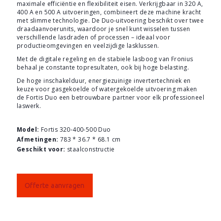
maximale efficiëntie en flexibiliteit eisen. Verkrijgbaar in 320 A,
400 A en 500 A uitvoeringen, combineert deze machine kracht
met slimme technologie. De Duo-uitvoering beschikt over twee
draadaanvoerunits, waardoor je snel kunt wisselen tussen
verschillende lasdraden of processen – ideaal voor
productieomgevingen en veelzijdige lasklussen.
Met de digitale regeling en de stabiele lasboog van Fronius
behaal je constante topresultaten, ook bij hoge belasting.
De hoge inschakelduur, energiezuinige invertertechniek en
keuze voor gasgekoelde of watergekoelde uitvoering maken
de Fortis Duo een betrouwbare partner voor elk professioneel
laswerk.
Model:
Fortis 320-400-500 Duo
Afmetingen:
783 * 36.7 * 68.1 cm
Geschikt voor:
staalconstructie
Offerte aanvragen